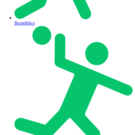
Волейбол