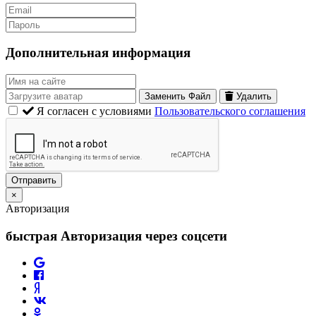
Дополнительная информация
Заменить
Файл
Удалить
Я согласен с условиями
Пользовательского соглашения
×
Авторизация
быстрая Авторизация через соцсети