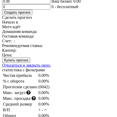
Ваш баланс 0.00
0 - бесплатный
Создать прогноз
Сделать прогноз
Начало в
Матч идёт
Домашняя команда:
Гоставая команда:
Счет:
:
Рекомендуемая ставка:
Каппер:
Цена:
Купить прогноз
Отказаться и закрыть окно.
статистика с фильтрами
Чистая прибыль
0.00%
% с оборота
0.00%
Прогнозов сделано
(0042)
Макс. загруз
0.00%
Макс. просадка
0.00%
Средний размер
0.00%
В/П
+
-
=
Оборот
0.00%