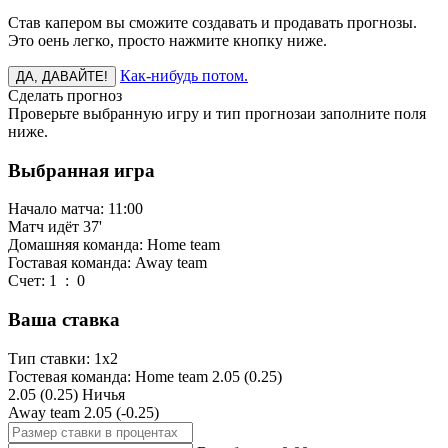
Став капером вы сможите создавать и продавать прогнозы.
Это оень легко, просто нажмите кнопку ниже.
Как-нибудь потом.
ДА, ДАВАЙТЕ!
Сделать прогноз
Проверьте выбранную игру и тип прогнозаи заполните поля
ниже.
Выбранная игра
Начало матча:
11:00
Матч идёт
37'
Домашняя команда:
Home team
Гоставая команда:
Away team
Счет:
1
:
0
Ваша ставка
Тип ставки:
1x2
Гостевая команда:
Home team
2.05
(
0.25
)
2.05
(
0.25
)
Ничья
Away team
2.05
(
-0.25
)