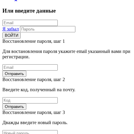
Или введите данные
Я забыл
ВОЙТИ
Восстановление пароля, шаг 1
Для востановления пароля укажите email указанный вами при
регистрации.
Отправить
Восстановление пароля, шаг 2
Введите код, полученный на почту.
Отправить
Восстановление пароля, шаг 3
Дважды введите новый пароль.