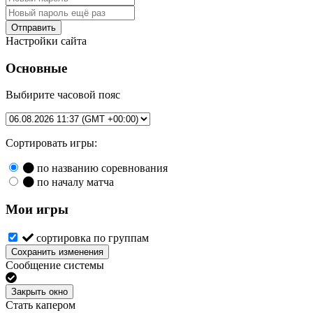
Отправить
Настройки сайта
Основные
Выбирите часовой пояс
Сортировать игры:
по названию соревнования
по началу матча
Мои игры
сортировка по группам
Сохранить изменения
Сообщение системы
Закрыть окно
Стать капером